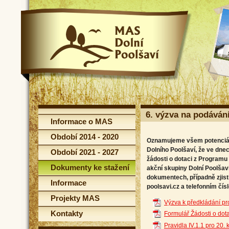
6. výzva na podávání
Informace o MAS
Období 2014 - 2020
Oznamujeme všem potenciál
Dolního Poolšaví, že ve dnec
Období 2021 - 2027
žádosti o dotaci z Programu
Dokumenty ke stažení
akční skupiny Dolní Poolšaví
dokumentech, případně zjist
Informace
poolsavi.cz a telefonním čís
Projekty MAS
Výzva k předkládání pr
Kontakty
Formulář Žádosti o dota
Pravidla IV.1.1 pro 20. 