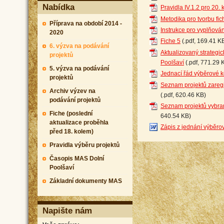
Nabídka
Pravidla IV.1.2 pro 20. 
Metodika pro tvorbu fich
Příprava na období 2014 -
Instrukce pro vyplňován
2020
Fiche 5
(.pdf, 169.41 K
6. výzva na podávání
Aktualizovaný strategi
projektů
Poolšaví
(.pdf, 771.29 
5. výzva na podávání
Jednací řád výběrové 
projektů
Seznam projektů zaregi
Archiv výzev na
(.pdf, 620.46 KB)
podávání projektů
Seznam projektů vybra
Fiche (poslední
640.54 KB)
aktualizace proběhla
Zápis z jednání výběro
před 18. kolem)
Pravidla výběru projektů
Časopis MAS Dolní
Poolšaví
Základní dokumenty MAS
Napište nám