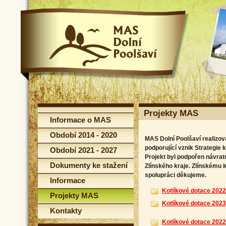
Projekty MAS
Informace o MAS
Období 2014 - 2020
MAS Dolní Poolšaví realizova
podporující vznik Strategie
Období 2021 - 2027
Projekt byl podpořen návrat
Dokumenty ke stažení
Zlínského kraje. Zlínskému k
spolupráci děkujeme.
Informace
Kotlíkové dotace 2022
Projekty MAS
Kotlíkové dotace 2023
Kontakty
Kotlíkové dotace 2022