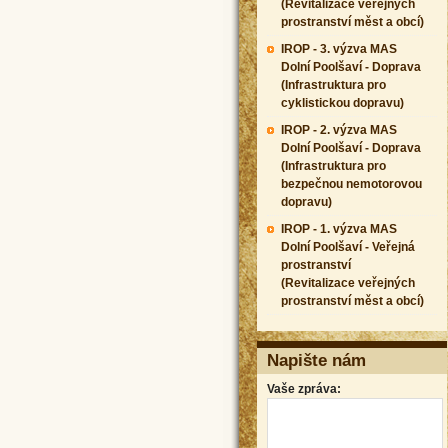
(Revitalizace veřejných
prostranství měst a obcí)
IROP - 3. výzva MAS
Dolní Poolšaví - Doprava
(Infrastruktura pro
cyklistickou dopravu)
IROP - 2. výzva MAS
Dolní Poolšaví - Doprava
(Infrastruktura pro
bezpečnou nemotorovou
dopravu)
IROP - 1. výzva MAS
Dolní Poolšaví - Veřejná
prostranství
(Revitalizace veřejných
prostranství měst a obcí)
Napište nám
Vaše zpráva: