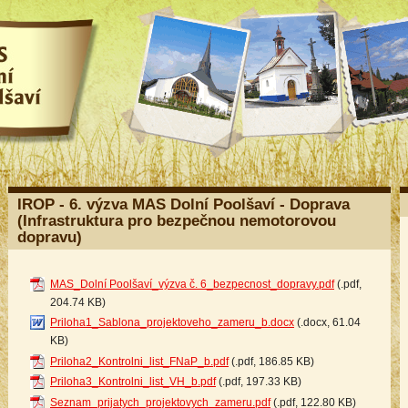
IROP - 6. výzva MAS Dolní Poolšaví - Doprava
(Infrastruktura pro bezpečnou nemotorovou
dopravu)
MAS_Dolní Poolšaví_výzva č. 6_bezpecnost_dopravy.pdf
(.pdf,
204.74 KB)
Priloha1_Sablona_projektoveho_zameru_b.docx
(.docx, 61.04
KB)
Priloha2_Kontrolni_list_FNaP_b.pdf
(.pdf, 186.85 KB)
Priloha3_Kontrolni_list_VH_b.pdf
(.pdf, 197.33 KB)
Seznam_prijatych_projektovych_zameru.pdf
(.pdf, 122.80 KB)