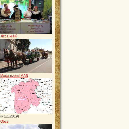
Jízda králů
Mapa území MAS
(k 1.1.2019)
Obce