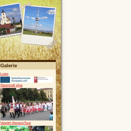
Galerie
Logo
Slavnosti vína
Veletrh RegionTour