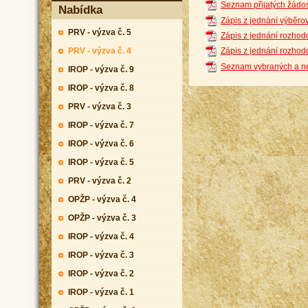
Seznam přijatých žádos
Nabídka
Zápis z jednání výběr
PRV - výzva č. 5
Zápis z jednání rozho
PRV - výzva č. 4
Zápis z jednání rozhod
Seznam vybraných a ne
IROP - výzva č. 9
IROP - výzva č. 8
PRV - výzva č. 3
IROP - výzva č. 7
IROP - výzva č. 6
IROP - výzva č. 5
PRV - výzva č. 2
OPŽP - výzva č. 4
OPŽP - výzva č. 3
IROP - výzva č. 4
IROP - výzva č. 3
IROP - výzva č. 2
IROP - výzva č. 1